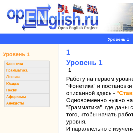
Уровень 1
1
Уровень 1
Уровень 1
Фонетика
1
Грамматика
Лексика
Работу на первом уровн
Юсидж
"Фонетика" и постановк
Песни
описанной здесь -
"Став
Афоризмы
Одновременно нужно нач
Анекдоты
"Грамматика", где даны
того, чтобы начать рабо
уровня.
И параллельно с изучен